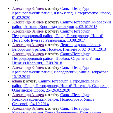
Александр Зайцев
к отчёту
Санкт-Петербург,
Красносельский район, Юго-Запад, Петергофское шоссе,
01.02.2020
Александр Зайцев
к отчёту
Санкт-Петербург, Кировский
район, Автово, Кронштадтская улица, 05.10.2013
Александр Зайцев
к отчёту
Санкт-Петербург,
Петродворцовый район, Город Петродворец, Новый
Петергоф, Бульвар Разведчика, 13.08.2017
Александр Зайцев
к отчёту
Ленинградская область,
Выборгский район, Посёлок Ильичёво, 02–04.01.2013
Александр Зайцев
к отчёту
Санкт-Петербург,
Петродворцовый район, Посёлок Стрельна, Улица
Нижняя Колония, 17.09.2018
Александр Зайцев
к отчёту
Санкт-Петербург,
Красносельский район, Володарский, Улица Некрасова,
15.12.2015
admin
к отчёту
Санкт-Петербург, Петродворцовый
район, Город Петродворец, Новый Петергоф, Скороход,
Ольгинское шоссе, 25–26.02.2020
Александр Зайцев
к отчёту
Санкт-Петербург,
Красногвардейский район, Полюстрово, Улица
Стасовой, 04.10.2014
Александр Зайцев
к отчёту
Санкт-Петербург,
Курортный район, Город Зеленогорск, Приморское