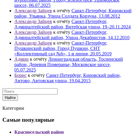
шоссе, 06.07.2025
Александр Зайцев
к отчёту
Санкт-Петербург, Кировский
район, Ульянка, Улица Солдата Корзуна, 13.08.2012
Александр Зайцев
к отчёту
Санкт-Петербург,
Адмиралтейский район, Витебская улица, 19–20.11.2024
Александр Зайцев
к отчёту
Санкт-Петербург,
Адмиралтейский район, Улица Декабристов, 14.12.2010
Александр Зайцев
к отчёту
Санкт-Петербург,
Пушкинский район, Город Пушкин, СНТ
«Коллективный сад №6», 1-я линия, 20.05.2019
Админ
к отчёту
Ленинградская область, Тосненский
район, Деревня Померанье, Московское шоссе,
05.07.2025
Борис
к отчёту
Санкт-Петербург, Кировский район,
Автово, Автовская улица, 19.04.2015
Найти
Категории
Самые популярные
Красносельский район