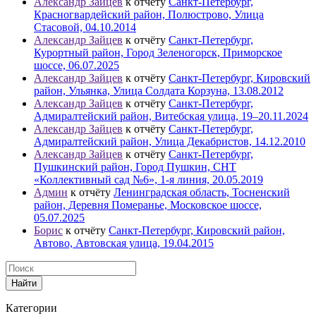
Александр Зайцев
к отчёту
Санкт-Петербург,
Красногвардейский район, Полюстрово, Улица
Стасовой, 04.10.2014
Александр Зайцев
к отчёту
Санкт-Петербург,
Курортный район, Город Зеленогорск, Приморское
шоссе, 06.07.2025
Александр Зайцев
к отчёту
Санкт-Петербург, Кировский
район, Ульянка, Улица Солдата Корзуна, 13.08.2012
Александр Зайцев
к отчёту
Санкт-Петербург,
Адмиралтейский район, Витебская улица, 19–20.11.2024
Александр Зайцев
к отчёту
Санкт-Петербург,
Адмиралтейский район, Улица Декабристов, 14.12.2010
Александр Зайцев
к отчёту
Санкт-Петербург,
Пушкинский район, Город Пушкин, СНТ
«Коллективный сад №6», 1-я линия, 20.05.2019
Админ
к отчёту
Ленинградская область, Тосненский
район, Деревня Померанье, Московское шоссе,
05.07.2025
Борис
к отчёту
Санкт-Петербург, Кировский район,
Автово, Автовская улица, 19.04.2015
Найти
Категории