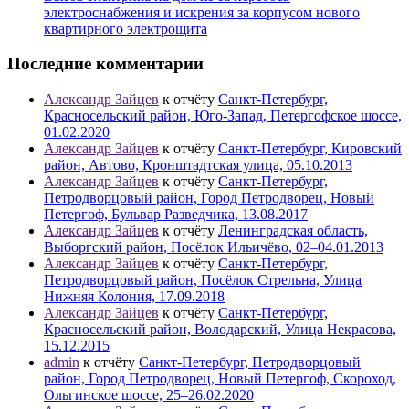
электроснабжения и искрения за корпусом нового
квартирного электрощита
Последние комментарии
Александр Зайцев
к отчёту
Санкт-Петербург,
Красносельский район, Юго-Запад, Петергофское шоссе,
01.02.2020
Александр Зайцев
к отчёту
Санкт-Петербург, Кировский
район, Автово, Кронштадтская улица, 05.10.2013
Александр Зайцев
к отчёту
Санкт-Петербург,
Петродворцовый район, Город Петродворец, Новый
Петергоф, Бульвар Разведчика, 13.08.2017
Александр Зайцев
к отчёту
Ленинградская область,
Выборгский район, Посёлок Ильичёво, 02–04.01.2013
Александр Зайцев
к отчёту
Санкт-Петербург,
Петродворцовый район, Посёлок Стрельна, Улица
Нижняя Колония, 17.09.2018
Александр Зайцев
к отчёту
Санкт-Петербург,
Красносельский район, Володарский, Улица Некрасова,
15.12.2015
admin
к отчёту
Санкт-Петербург, Петродворцовый
район, Город Петродворец, Новый Петергоф, Скороход,
Ольгинское шоссе, 25–26.02.2020