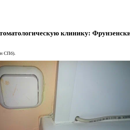
стоматологическую клинику: Фрунзенски
н СПб).