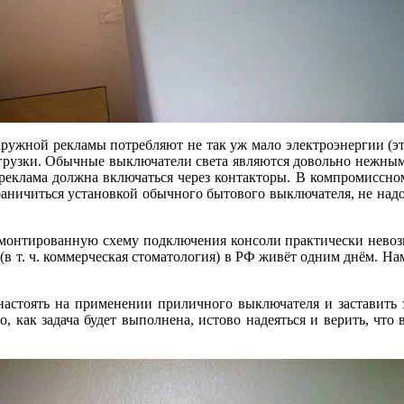
жной рекламы потребляют не так уж мало электроэнергии (это 
агрузки. Обычные выключатели света являются довольно нежным
я реклама должна включаться через контакторы. В компромиссн
граничиться установкой обычного бытового выключателя, не на
смонтированную схему подключения консоли практически невозм
в т. ч. коммерческая стоматология) в РФ живёт одним днём. На
настоять на применении приличного выключателя и заставить 
о, как задача будет выполнена, истово надеяться и верить, что