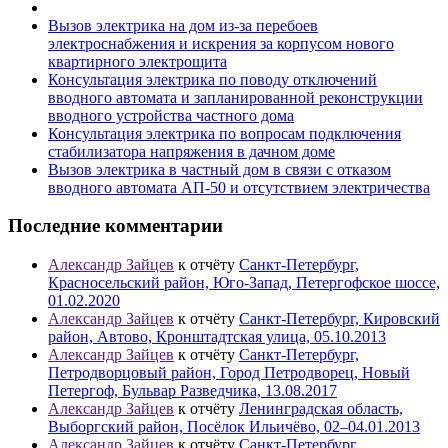
Вызов электрика на дом из-за перебоев
электроснабжения и искрения за корпусом нового
квартирного электрощита
Консультация электрика по поводу отключений
вводного автомата и запланированной реконструкции
вводного устройства частного дома
Консультация электрика по вопросам подключения
стабилизатора напряжения в дачном доме
Вызов электрика в частный дом в связи с отказом
вводного автомата АП-50 и отсутствием электричества
Последние комментарии
Александр Зайцев
к отчёту
Санкт-Петербург,
Красносельский район, Юго-Запад, Петергофское шоссе,
01.02.2020
Александр Зайцев
к отчёту
Санкт-Петербург, Кировский
район, Автово, Кронштадтская улица, 05.10.2013
Александр Зайцев
к отчёту
Санкт-Петербург,
Петродворцовый район, Город Петродворец, Новый
Петергоф, Бульвар Разведчика, 13.08.2017
Александр Зайцев
к отчёту
Ленинградская область,
Выборгский район, Посёлок Ильичёво, 02–04.01.2013
Александр Зайцев
к отчёту
Санкт-Петербург,