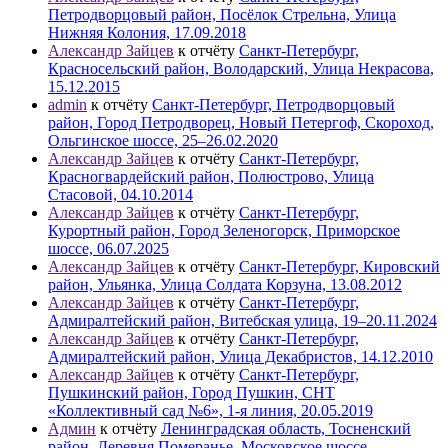
Петродворцовый район, Посёлок Стрельна, Улица
Нижняя Колония, 17.09.2018
Александр Зайцев
к отчёту
Санкт-Петербург,
Красносельский район, Володарский, Улица Некрасова,
15.12.2015
admin
к отчёту
Санкт-Петербург, Петродворцовый
район, Город Петродворец, Новый Петергоф, Скороход,
Ольгинское шоссе, 25–26.02.2020
Александр Зайцев
к отчёту
Санкт-Петербург,
Красногвардейский район, Полюстрово, Улица
Стасовой, 04.10.2014
Александр Зайцев
к отчёту
Санкт-Петербург,
Курортный район, Город Зеленогорск, Приморское
шоссе, 06.07.2025
Александр Зайцев
к отчёту
Санкт-Петербург, Кировский
район, Ульянка, Улица Солдата Корзуна, 13.08.2012
Александр Зайцев
к отчёту
Санкт-Петербург,
Адмиралтейский район, Витебская улица, 19–20.11.2024
Александр Зайцев
к отчёту
Санкт-Петербург,
Адмиралтейский район, Улица Декабристов, 14.12.2010
Александр Зайцев
к отчёту
Санкт-Петербург,
Пушкинский район, Город Пушкин, СНТ
«Коллективный сад №6», 1-я линия, 20.05.2019
Админ
к отчёту
Ленинградская область, Тосненский
район, Деревня Померанье, Московское шоссе,