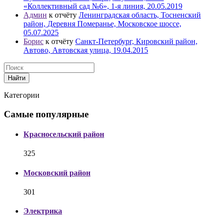
«Коллективный сад №6», 1-я линия, 20.05.2019
Админ
к отчёту
Ленинградская область, Тосненский
район, Деревня Померанье, Московское шоссе,
05.07.2025
Борис
к отчёту
Санкт-Петербург, Кировский район,
Автово, Автовская улица, 19.04.2015
Найти
Категории
Самые популярные
Красносельский район
325
Московский район
301
Электрика