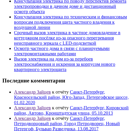
Консультация электрика по поводу перспектив ремонта
электропроводки в дачном доме и дистанционный
осмотр объекта
Консультация электрика по техническим и финансовым
вопросам подключения щита частного владения к
воздушной линии
Срочный вызов электрика в частное домовладение в
коттеджном посёлке из-за опасного перегревания
неисправного зеркала с LED-подсветкой
Осмотр частного дома в связи с планируемыми
электромонтажными работами
Вызов электрика на дом из-за перебоев
электроснабжения и искрения за корпусом нового
квартирного электрощита
Последние комментарии
Александр Зайцев
к отчёту
Санкт-Петербург,
Красносельский район, Юго-Запад, Петергофское шоссе,
01.02.2020
Александр Зайцев
к отчёту
Санкт-Петербург, Кировский
район, Автово, Кронштадтская улица, 05.10.2013
Александр Зайцев
к отчёту
Санкт-Петербург,
Петродворцовый район, Город Петродворец, Новый
Петергоф, Бульвар Разведчика, 13.08.2017