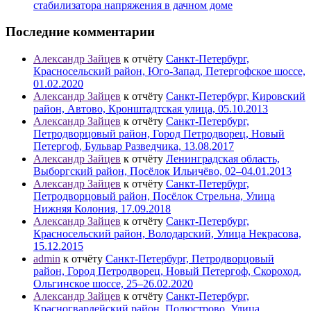
стабилизатора напряжения в дачном доме
Последние комментарии
Александр Зайцев
к отчёту
Санкт-Петербург,
Красносельский район, Юго-Запад, Петергофское шоссе,
01.02.2020
Александр Зайцев
к отчёту
Санкт-Петербург, Кировский
район, Автово, Кронштадтская улица, 05.10.2013
Александр Зайцев
к отчёту
Санкт-Петербург,
Петродворцовый район, Город Петродворец, Новый
Петергоф, Бульвар Разведчика, 13.08.2017
Александр Зайцев
к отчёту
Ленинградская область,
Выборгский район, Посёлок Ильичёво, 02–04.01.2013
Александр Зайцев
к отчёту
Санкт-Петербург,
Петродворцовый район, Посёлок Стрельна, Улица
Нижняя Колония, 17.09.2018
Александр Зайцев
к отчёту
Санкт-Петербург,
Красносельский район, Володарский, Улица Некрасова,
15.12.2015
admin
к отчёту
Санкт-Петербург, Петродворцовый
район, Город Петродворец, Новый Петергоф, Скороход,
Ольгинское шоссе, 25–26.02.2020
Александр Зайцев
к отчёту
Санкт-Петербург,
Красногвардейский район, Полюстрово, Улица