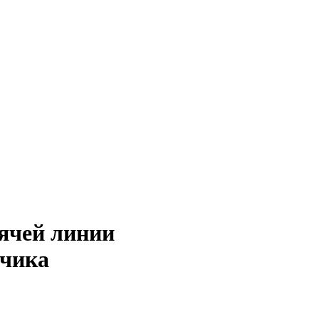
рячей линии
тчика