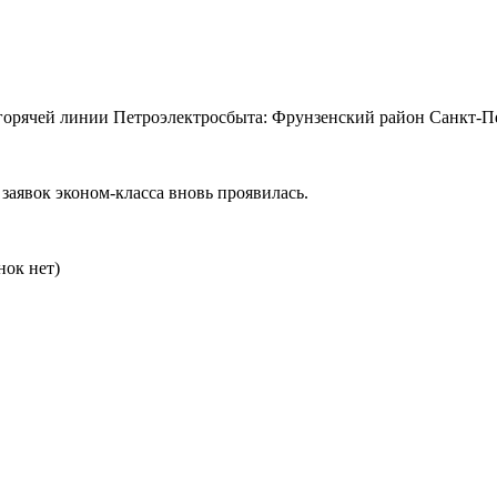
 горячей линии Петроэлектросбыта: Фрунзенский район Санкт-Пе
 заявок эконом-класса вновь проявилась.
нок нет)