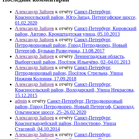
Александр Зайцев
к отчёту
Санкт-Петербург,
Красносельский район, Юго-Запад, Петергофское шоссе,
01.02.2020
Александр Зайцев
к отчёту
Санкт-Петербург, Кировский
район, Автово, Кронштадтская улица, 05.10.2013
Александр Зайцев
к отчёту
Санкт-Петербург,
Петродворцовый район, Город Петродворец, Новый
Петергоф, Бульвар Разведчика, 13.08.2017
Александр Зайцев
к отчёту
Ленинградская область,
Выборгский район, Посёлок Ильичёво, 02–04.01.2013
Александр Зайцев
к отчёту
Санкт-Петербург,
Петродворцовый район, Посёлок Стрельна, Улица
Нижняя Колония, 17.09.2018
Александр Зайцев
к отчёту
Санкт-Петербург,
Красносельский район, Володарский, Улица Некрасова,
15.12.2015
admin
к отчёту
Санкт-Петербург, Петродворцовый
район, Город Петродворец, Новый Петергоф, Скороход,
Ольгинское шоссе, 25–26.02.2020
Александр Зайцев
к отчёту
Санкт-Петербург,
Красногвардейский район, Полюстрово, Улица
Стасовой, 04.10.2014
Александр Зайцев
к отчёту
Санкт-Петербург,