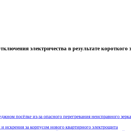
тключения электричества в результате короткого
еджном посёлке из-за опасного перегревания неисправного зерк
я и искрения за корпусом нового квартирного электрощита