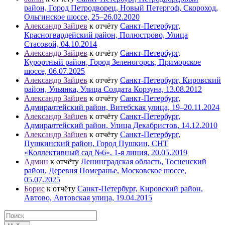
район, Город Петродворец, Новый Петергоф, Скороход,
Ольгинское шоссе, 25–26.02.2020
Александр Зайцев
к отчёту
Санкт-Петербург,
Красногвардейский район, Полюстрово, Улица
Стасовой, 04.10.2014
Александр Зайцев
к отчёту
Санкт-Петербург,
Курортный район, Город Зеленогорск, Приморское
шоссе, 06.07.2025
Александр Зайцев
к отчёту
Санкт-Петербург, Кировский
район, Ульянка, Улица Солдата Корзуна, 13.08.2012
Александр Зайцев
к отчёту
Санкт-Петербург,
Адмиралтейский район, Витебская улица, 19–20.11.2024
Александр Зайцев
к отчёту
Санкт-Петербург,
Адмиралтейский район, Улица Декабристов, 14.12.2010
Александр Зайцев
к отчёту
Санкт-Петербург,
Пушкинский район, Город Пушкин, СНТ
«Коллективный сад №6», 1-я линия, 20.05.2019
Админ
к отчёту
Ленинградская область, Тосненский
район, Деревня Померанье, Московское шоссе,
05.07.2025
Борис
к отчёту
Санкт-Петербург, Кировский район,
Автово, Автовская улица, 19.04.2015