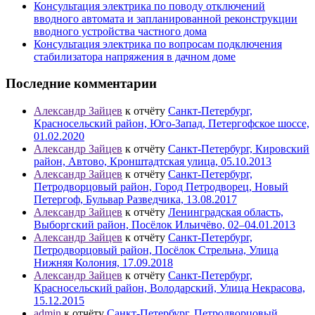
Консультация электрика по поводу отключений
вводного автомата и запланированной реконструкции
вводного устройства частного дома
Консультация электрика по вопросам подключения
стабилизатора напряжения в дачном доме
Последние комментарии
Александр Зайцев
к отчёту
Санкт-Петербург,
Красносельский район, Юго-Запад, Петергофское шоссе,
01.02.2020
Александр Зайцев
к отчёту
Санкт-Петербург, Кировский
район, Автово, Кронштадтская улица, 05.10.2013
Александр Зайцев
к отчёту
Санкт-Петербург,
Петродворцовый район, Город Петродворец, Новый
Петергоф, Бульвар Разведчика, 13.08.2017
Александр Зайцев
к отчёту
Ленинградская область,
Выборгский район, Посёлок Ильичёво, 02–04.01.2013
Александр Зайцев
к отчёту
Санкт-Петербург,
Петродворцовый район, Посёлок Стрельна, Улица
Нижняя Колония, 17.09.2018
Александр Зайцев
к отчёту
Санкт-Петербург,
Красносельский район, Володарский, Улица Некрасова,
15.12.2015
admin
к отчёту
Санкт-Петербург, Петродворцовый